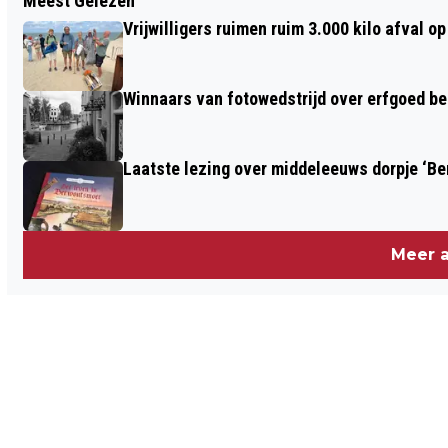
Meest Gelezen
SENIOREN WEER VEILIG DE WEG OP NA
Vrijwilligers ruimen ruim 3.000 kilo afval 
CURSUS
Winnaars van fotowedstrijd over erfgoed b
Laatste lezing over middeleeuws dorpje ‘B
Meer a