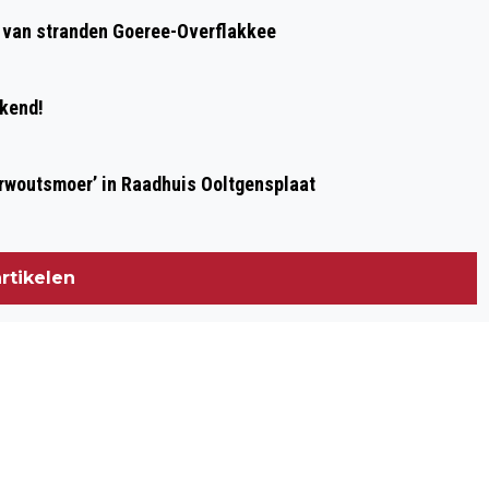
GOEREE-OVERFLAKKEE STRIJDT TEGEN
op van stranden Goeree-Overflakkee
ONDERMIJNING
ekend!
erwoutsmoer’ in Raadhuis Ooltgensplaat
rtikelen