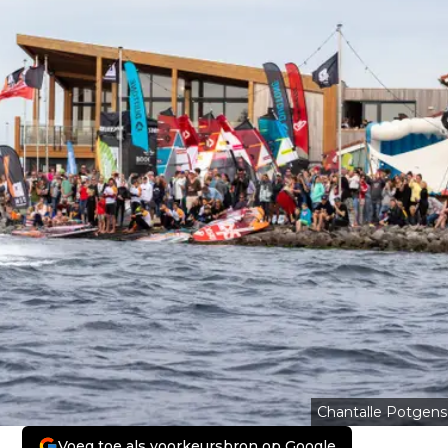
Chantalle Potgens
Voeg toe als voorkeursbron op Google