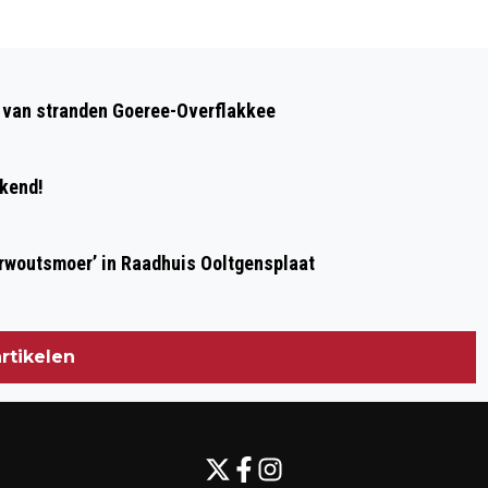
Volgend artikel
FANFARE DE HOOP HULDIGT ZESTIEN
op van stranden Goeree-Overflakkee
JUBILARISSEN TIJDENS LEDENAVOND
ekend!
erwoutsmoer’ in Raadhuis Ooltgensplaat
rtikelen