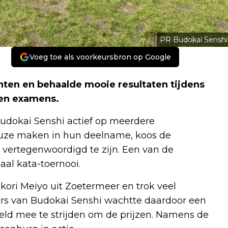
PR Budokai Senshi
Voeg toe als voorkeursbron op Google
nten en behaalde mooie resultaten tijdens
en examens.
Budokai Senshi actief op meerdere
uze maken in hun deelname, koos de
s vertegenwoordigd te zijn. Een van de
aal kata-toernooi.
ori Meiyo uit Zoetermeer en trok veel
ers van Budokai Senshi wachtte daardoor een
eld mee te strijden om de prijzen. Namens de