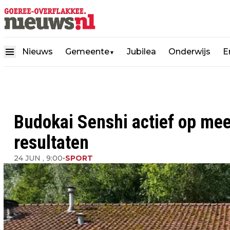
Nieuws
Gemeente
Jubilea
Onderwijs
E
▼
Budokai Senshi actief op me
resultaten
24 JUN , 9:00
•
SPORT