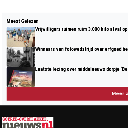
Vorig artikel
Meest Gelezen
NATUUREXCURSIE BRENGT
Vrijwilligers ruimen ruim 3.000 kilo afval 
BASISSCHOOLLEERLINGEN IN CONTACT
MET NATUUR GREVELINGEN
Winnaars van fotowedstrijd over erfgoed b
Laatste lezing over middeleeuws dorpje ‘B
Meer a