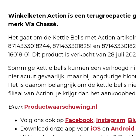
Winkelketen Action is een terugroepactie ge
merk Via Chassé.
Het gaat om de Kettle Bells met Action artik
8714333018244, 8714333018251 en 871433301826
16018-01. Dit product is verkocht van 28 juli 2
Sommige kettle bells kunnen een verhoogd nivea
niet acuut gevaarlijk, maar bij langdurige bloo
Het is daarom belangrijk om de kettle bells ni
filiaal van Action, je krijgt dan het aankoopb
Bron:
Productwaarschuwing.nl
Volg ons ook op
Facebook
,
Instagram
,
Bl
Download onze app voor
iOS
en
Android
.