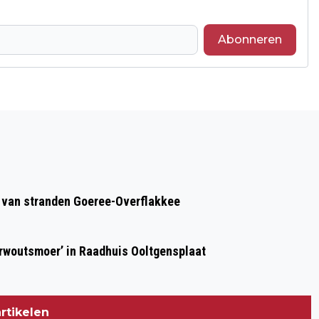
Abonneren
Volgend artikel
2,4 MILJOEN NEDERLANDERS
SLACHTOFFER VAN ONLINE
CRIMINALITEIT IN 2024
op van stranden Goeree-Overflakkee
erwoutsmoer’ in Raadhuis Ooltgensplaat
rtikelen