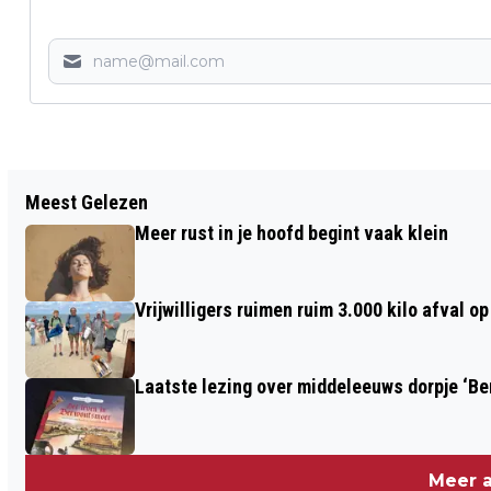
Vorig artikel
Meest Gelezen
BEN JIJ DÉ PUZZELKAMPIOEN VAN
Meer rust in je hoofd begint vaak klein
GOEREE-OVERFLAKKEE?
Vrijwilligers ruimen ruim 3.000 kilo afval 
Laatste lezing over middeleeuws dorpje ‘B
Meer a