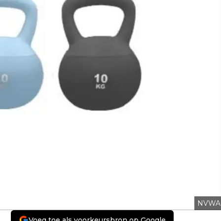
NVWA
Voeg toe als voorkeursbron op Google