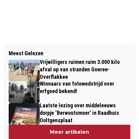
Vorig artikel
Volgend artikel
DIT IS ER TE DOEN OP HET EILAND IN
Meest Gelezen
GOEDEMORGEN, HET IS VANDAAG
WEEK 19 VAN 2025
Vrijwilligers ruimen ruim 3.000 kilo
ZONDAG 4 MEI
afval op van stranden Goeree-
Overflakkee
Winnaars van fotowedstrijd over
erfgoed bekend!
Laatste lezing over middeleeuws
dorpje ‘Berwoutsmoer’ in Raadhuis
Ooltgensplaat
Meer artikelen