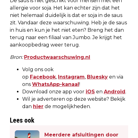
De saus is niet geschikt voor mensen met een
allergie voor soja. Het kan echter zijn dat het
niet helemaal duidelijk is dat er soja in de saus
zit. Vandaar deze waarschuwing. Heb je de saus
in huis en kun je het niet eten? Breng het dan
terug naar een filiaal van Jumbo. Je krijgt het
aankoopbedrag weer terug.
Bron:
Productwaarschuwing.nl
Volg ons ook
op
Facebook
,
Instagram
,
Bluesky
en via
ons
WhatsApp-kanaal
!
Download onze app voor
iOS
en
Android
.
Wil je adverteren op deze website? Bekijk
dan
hier
de mogelijkheden.
Lees ook
Meerdere afsluitingen door