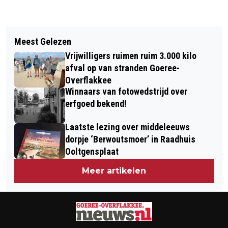
Vorig artikel
Volgend artikel
AANLEG PUMPTRACK DIRKSLAND
Meest Gelezen
DIT IS DE BESTSELLER 60 TOP 10 VAN
VAN START!
Vrijwilligers ruimen ruim 3.000 kilo
WEEK 33 IN 2025
afval op van stranden Goeree-
Overflakkee
Winnaars van fotowedstrijd over
erfgoed bekend!
Laatste lezing over middeleeuws
dorpje ‘Berwoutsmoer’ in Raadhuis
Ooltgensplaat
Meer artikelen