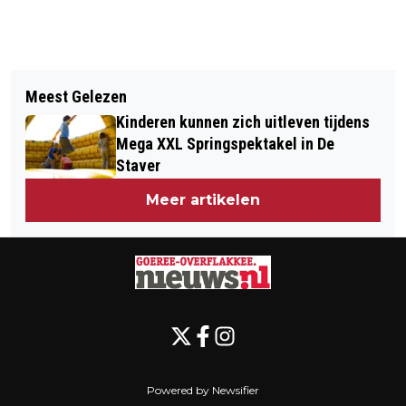
Vorig artikel
Volgend artikel
GOEDEMORGEN, HET IS VANDAAG
Meest Gelezen
VERRASSEND NK-RESULTAAT VOOR
DINSDAG 4 NOVEMBER
Kinderen kunnen zich uitleven tijdens
SCHOTEJIL-MEISJES
Mega XXL Springspektakel in De
Staver
Meer artikelen
Powered by Newsifier