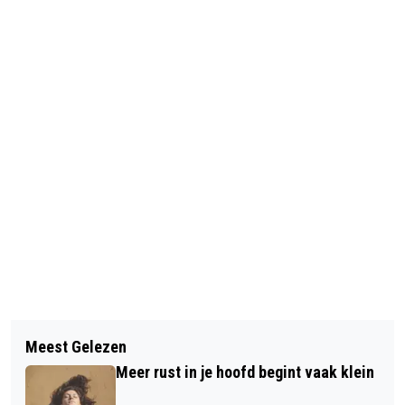
Vorig artikel
Volgend artikel
PETER KEUKER VOOR DE PVDA DE
Meest Gelezen
GOEDEMORGEN, HET IS VANDAAG
GEMEENTERAAD IN
Meer rust in je hoofd begint vaak klein
VRIJDAG 21 FEBRUARI