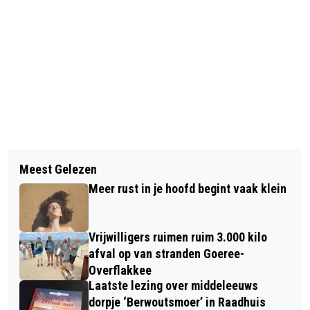
Vorig artikel
Volgend artikel
NIEUW VOETENSPREEKUUR VOOR
Meest Gelezen
COLLECTEROOSTER GOEREE-
DIABETESPATIËNTEN
Meer rust in je hoofd begint vaak klein
OVERFLAKKEE FEBRUARI 2025
Vrijwilligers ruimen ruim 3.000 kilo
afval op van stranden Goeree-
Overflakkee
Laatste lezing over middeleeuws
dorpje ‘Berwoutsmoer’ in Raadhuis