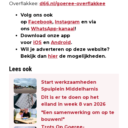
Overflakkee:
d66.nl/goeree-overflakkee
Volg ons ook
op
Facebook
,
Instagram
en via
ons
WhatsApp-kanaal
!
Download onze app
voor
iOS
en
Android
.
Wil je adverteren op deze website?
Bekijk dan
hier
de mogelijkheden.
Lees ook
Start werkzaamheden
Spuiplein Middelharnis
Dit is er te doen op het
eiland in week 8 van 2026
"Een samenwerking om op te
bouwen!"
Trots Op Goeree-