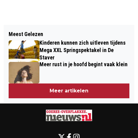
Vorig artikel
Volgend artikel
REGIO ZUID-HOLLANDSE EILANDEN
Meest Gelezen
VVD VRAAGT AANDACHT VOOR ZORG
DOET MEE AAN ETHOS-TELLING
Kinderen kunnen zich uitleven tijdens
EN VEILIGHEIDSDAG
Mega XXL Springspektakel in De
Staver
Meer rust in je hoofd begint vaak klein
Meer artikelen