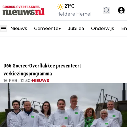
21
°C
Heldere Hemel
Nieuws
Gemeente
Jubilea
Onderwijs
En
▼
D66 Goeree-Overflakkee presenteert
verkiezingsprogramma
16 FEB , 12:50
•
NIEUWS