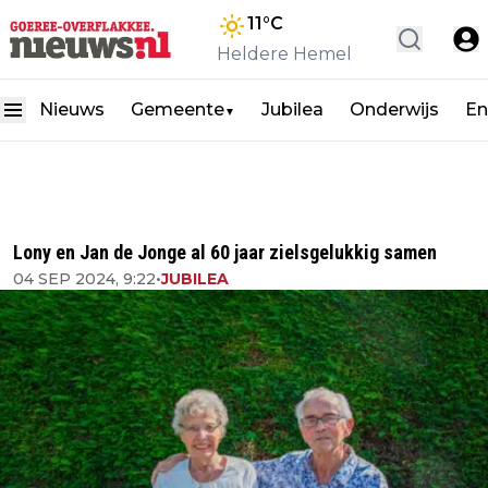
11
°C
Heldere Hemel
Nieuws
Gemeente
Jubilea
Onderwijs
En
▼
Lony en Jan de Jonge al 60 jaar zielsgelukkig samen
04 SEP 2024, 9:22
•
JUBILEA