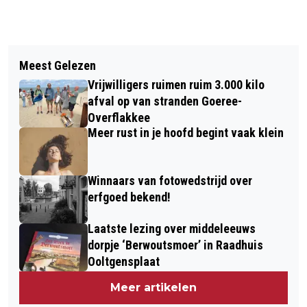
Vorig artikel
Volgend artikel
GOEDEMORGEN, HET IS VANDAAG
Meest Gelezen
DRAAG DE VISSERSTRUIEN VAN
WOENSDAG 4 SEPTEMBER
Vrijwilligers ruimen ruim 3.000 kilo
GOEREE-OVERFLAKKEE MET TROTS
afval op van stranden Goeree-
Overflakkee
Meer rust in je hoofd begint vaak klein
Winnaars van fotowedstrijd over
erfgoed bekend!
Laatste lezing over middeleeuws
dorpje ‘Berwoutsmoer’ in Raadhuis
Ooltgensplaat
Meer artikelen