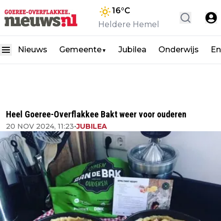
16
°C
Heldere Hemel
Nieuws
Gemeente
Jubilea
Onderwijs
En
▼
Heel Goeree-Overflakkee Bakt weer voor ouderen
20 NOV 2024, 11:23
•
JUBILEA