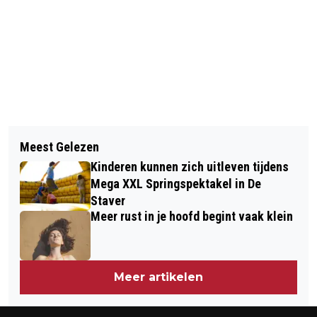
Vorig artikel
Volgend artikel
COLLEGE DIENT ZIENSWIJZE IN OP
Meest Gelezen
OOK WOENSDAG NOG
ONTWERP-NOTA RUIMTE
Kinderen kunnen zich uitleven tijdens
SNEEUWPROBLEMEN OP HET EILAND
Mega XXL Springspektakel in De
Staver
Meer rust in je hoofd begint vaak klein
Meer artikelen