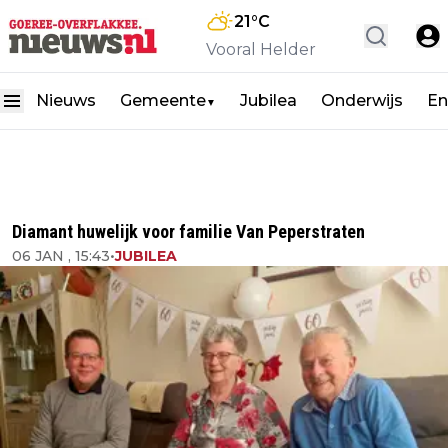
21
°C
Vooral Helder
Nieuws
Gemeente
Jubilea
Onderwijs
En
▼
Diamant huwelijk voor familie Van Peperstraten
06 JAN , 15:43
•
JUBILEA