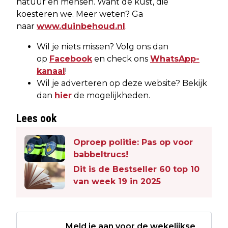
natuur en mensen. Want de kust, die
koesteren we. Meer weten? Ga
naar
www.duinbehoud.nl
.
Wil je niets missen? Volg ons dan
op
Facebook
en check ons
WhatsApp-
kanaal
!
Wil je adverteren op deze website? Bekijk
dan
hier
de mogelijkheden.
Lees ook
Oproep politie: Pas op voor
babbeltrucs!
Dit is de Bestseller 60 top 10
van week 19 in 2025
Meld je aan voor de wekelijkse