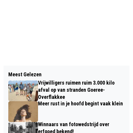
Vorig artikel
Volgend artikel
GOEDEMORGEN, HET IS VANDAAG
Meest Gelezen
GOEDEMORGEN, HET IS VANDAAG
ZONDAG 29 JUNI
Vrijwilligers ruimen ruim 3.000 kilo
MAANDAG 30 JUNI
afval op van stranden Goeree-
Overflakkee
Meer rust in je hoofd begint vaak klein
Winnaars van fotowedstrijd over
erfgoed bekend!