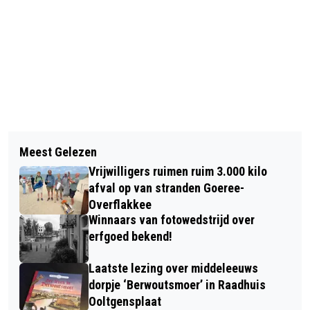
Vorig artikel
Volgend artikel
GEMEENTE PLAATST SMEERPALEN OP
Meest Gelezen
TERUGROEPACTIE VOOR
GOEREE-OVERFLAKKEE
Vrijwilligers ruimen ruim 3.000 kilo
HERBRUIKBARE IJSBLOKJES
afval op van stranden Goeree-
Overflakkee
Winnaars van fotowedstrijd over
erfgoed bekend!
Laatste lezing over middeleeuws
dorpje ‘Berwoutsmoer’ in Raadhuis
Ooltgensplaat