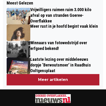
Meest Gelezen
SUBSIDIEAANVRAAG VOOR
GEMEENTEHUIS DECEMBER
Vrijwilligers ruimen ruim 3.000 kilo
WINKELGEBIED MIDDELHARNIS
afval op van stranden Goeree-
AFGEWEZEN
Overflakkee
Meer rust in je hoofd begint vaak klein
Winnaars van fotowedstrijd over
erfgoed bekend!
Laatste lezing over middeleeuws
dorpje ‘Berwoutsmoer’ in Raadhuis
Ooltgensplaat
Meer artikelen