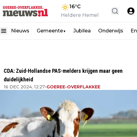
16
°C
Heldere Hemel
Nieuws
Gemeente
Jubilea
Onderwijs
En
▼
CDA: Zuid-Hollandse PAS-melders krijgen maar geen
duidelijkheid
16 DEC 2024, 12:27
•
GOEREE-OVERFLAKKEE