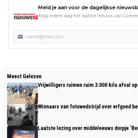
Meld je aan voor de dagelijkse nieuwsb
Krijg iedere dag het laatste nieuws van Goere
Vorig artikel
Meest Gelezen
LEZING OVER VROUWEN IN DE
Vrijwilligers ruimen ruim 3.000 kilo afval 
GESCHIEDENIS
Winnaars van fotowedstrijd over erfgoed b
Laatste lezing over middeleeuws dorpje ‘B