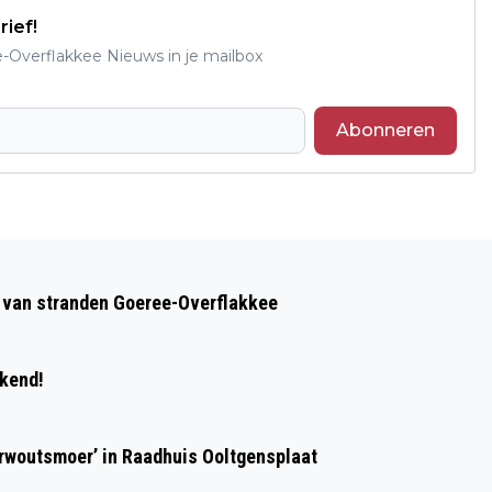
rief!
e-Overflakkee Nieuws in je mailbox
Abonneren
Volgend artikel
AANGEPASTE OPENINGSTIJDEN
op van stranden Goeree-Overflakkee
GEMEENTEHUIS
ekend!
erwoutsmoer’ in Raadhuis Ooltgensplaat