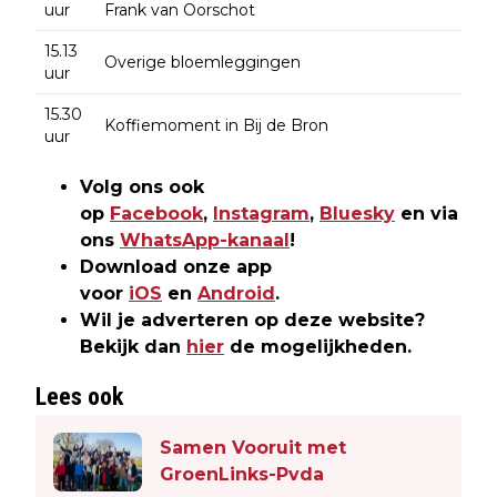
uur
Frank van Oorschot
15.13
Overige bloemleggingen
uur
15.30
Koffiemoment in Bij de Bron
uur
Volg ons ook
op
Facebook
,
Instagram
,
Bluesky
en via
ons
WhatsApp-kanaal
!
Download onze app
voor
iOS
en
Android
.
Wil je adverteren op deze website?
Bekijk dan
hier
de mogelijkheden.
Lees ook
Samen Vooruit met
GroenLinks-Pvda