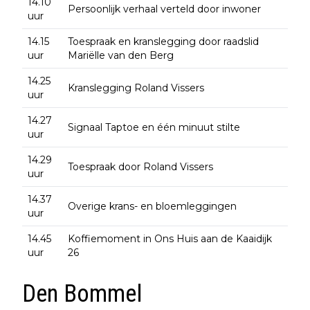
14.10
Persoonlijk verhaal verteld door inwoner
uur
14.15
Toespraak en kranslegging door raadslid
uur
Mariëlle van den Berg
14.25
Kranslegging Roland Vissers
uur
14.27
Signaal Taptoe en één minuut stilte
uur
14.29
Toespraak door Roland Vissers
uur
14.37
Overige krans- en bloemleggingen
uur
14.45
Koffiemoment in Ons Huis aan de Kaaidijk
uur
26
Den Bommel