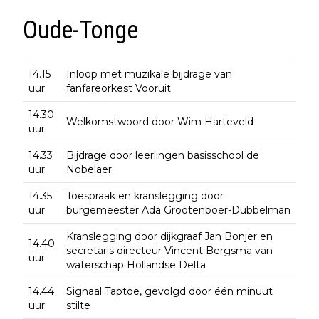
Oude-Tonge
14.15
Inloop met muzikale bijdrage van
uur
fanfareorkest Vooruit
14.30
Welkomstwoord door Wim Harteveld
uur
14.33
Bijdrage door leerlingen basisschool de
uur
Nobelaer
14.35
Toespraak en kranslegging door
uur
burgemeester Ada Grootenboer-Dubbelman
Kranslegging door dijkgraaf Jan Bonjer en
14.40
secretaris directeur Vincent Bergsma van
uur
waterschap Hollandse Delta
14.44
Signaal Taptoe, gevolgd door één minuut
uur
stilte