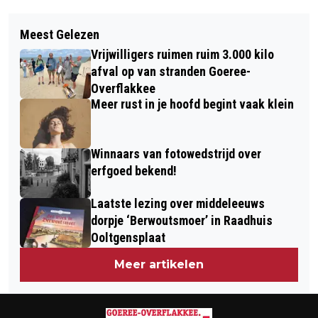
Vorig artikel
Volgend artikel
SAMEN VOORUIT MET GROENLINKS-
Meest Gelezen
LOODGIETERS EN TIMMERMANNEN
PVDA
Vrijwilligers ruimen ruim 3.000 kilo
MEEST GEZOCHTE KLUSBEROEPEN
afval op van stranden Goeree-
Overflakkee
Meer rust in je hoofd begint vaak klein
Winnaars van fotowedstrijd over
erfgoed bekend!
Laatste lezing over middeleeuws
dorpje ‘Berwoutsmoer’ in Raadhuis
Ooltgensplaat
Meer artikelen