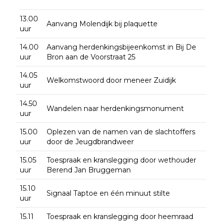
13.00
Aanvang Molendijk bij plaquette
uur
14.00
Aanvang herdenkingsbijeenkomst in Bij De
uur
Bron aan de Voorstraat 25
14.05
Welkomstwoord door meneer Zuidijk
uur
14.50
Wandelen naar herdenkingsmonument
uur
15.00
Oplezen van de namen van de slachtoffers
uur
door de Jeugdbrandweer
15.05
Toespraak en kranslegging door wethouder
uur
Berend Jan Bruggeman
15.10
Signaal Taptoe en één minuut stilte
uur
15.11
Toespraak en kranslegging door heemraad