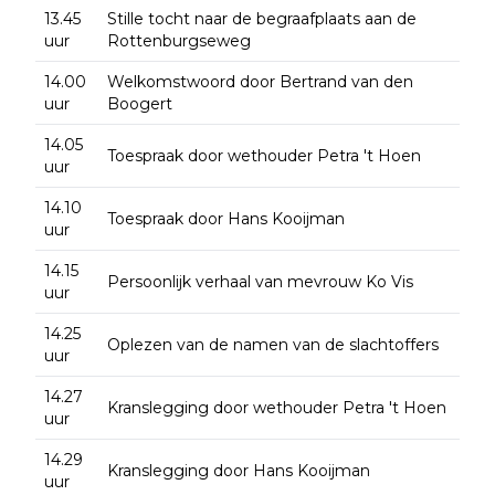
13.45
Stille tocht naar de begraafplaats aan de
uur
Rottenburgseweg
14.00
Welkomstwoord door Bertrand van den
uur
Boogert
14.05
Toespraak door wethouder Petra 't Hoen
uur
14.10
Toespraak door Hans Kooijman
uur
14.15
Persoonlijk verhaal van mevrouw Ko Vis
uur
14.25
Oplezen van de namen van de slachtoffers
uur
14.27
Kranslegging door wethouder Petra 't Hoen
uur
14.29
Kranslegging door Hans Kooijman
uur