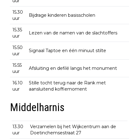
uur
15.30
Bijdrage kinderen basisscholen
uur
15.35
Lezen van de namen van de slachtoffers
uur
15.50
Signaal Taptoe en één minuut stilte
uur
15.55
Afsluiting en defilé langs het monument
uur
16.10
Stille tocht terug naar de Rank met
uur
aansluitend koffiemoment
Middelharnis
13.30
Verzamelen bij het Wijkcentrum aan de
uur
Doetinchemsestraat 27