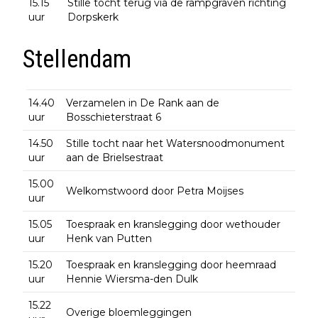
15.15
Stille tocht terug via de rampgraven richting
uur
Dorpskerk
Stellendam
14.40
Verzamelen in De Rank aan de
uur
Bosschieterstraat 6
14.50
Stille tocht naar het Watersnoodmonument
uur
aan de Brielsestraat
15.00
Welkomstwoord door Petra Moijses
uur
15.05
Toespraak en kranslegging door wethouder
uur
Henk van Putten
15.20
Toespraak en kranslegging door heemraad
uur
Hennie Wiersma-den Dulk
15.22
Overige bloemleggingen