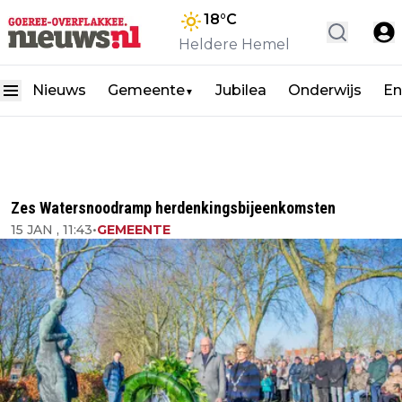
18
°C
Heldere Hemel
Nieuws
Gemeente
Jubilea
Onderwijs
En
▼
Zes Watersnoodramp herdenkingsbijeenkomsten
15 JAN , 11:43
•
GEMEENTE