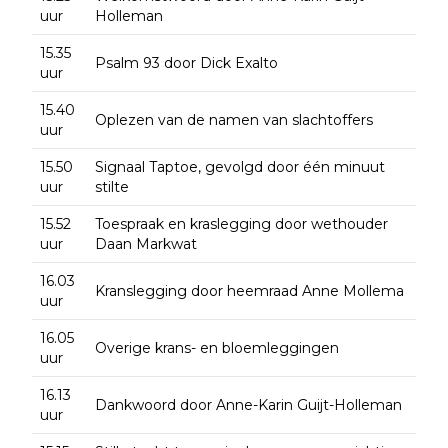
uur
Holleman
15.35
Psalm 93 door Dick Exalto
uur
15.40
Oplezen van de namen van slachtoffers
uur
15.50
Signaal Taptoe, gevolgd door één minuut
uur
stilte
15.52
Toespraak en kraslegging door wethouder
uur
Daan Markwat
16.03
Kranslegging door heemraad Anne Mollema
uur
16.05
Overige krans- en bloemleggingen
uur
16.13
Dankwoord door Anne-Karin Guijt-Holleman
uur