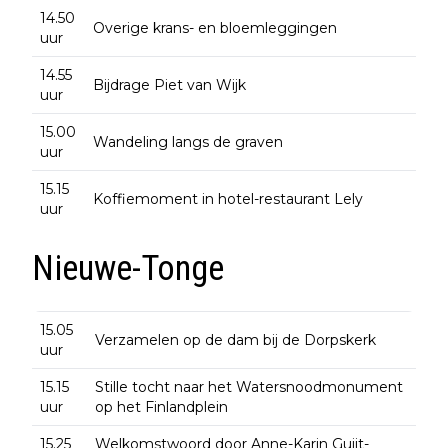
14.50
Overige krans- en bloemleggingen
uur
14.55
Bijdrage Piet van Wijk
uur
15.00
Wandeling langs de graven
uur
15.15
Koffiemoment in hotel-restaurant Lely
uur
Nieuwe-Tonge
15.05
Verzamelen op de dam bij de Dorpskerk
uur
15.15
Stille tocht naar het Watersnoodmonument
uur
op het Finlandplein
15.25
Welkomstwoord door Anne-Karin Guijt-