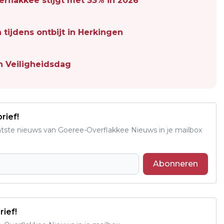
rflakkee stijgt met 33% in 2026
tijdens ontbijt in Herkingen
n Veiligheidsdag
rief!
aatste nieuws van Goeree-Overflakkee Nieuws in je mailbox
Abonneren
rief!