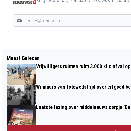
Krijg iedere dag het laatste nieuws van Goere
Vorig artikel
Meest Gelezen
CHRISTENUNIE BEZOEKT
Vrijwilligers ruimen ruim 3.000 kilo afval 
TOMATENBEDRIJF NOORDHUYS IN
OUDE-TONGE
Winnaars van fotowedstrijd over erfgoed b
Laatste lezing over middeleeuws dorpje ‘B