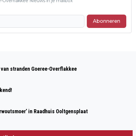
e-Overflakkee Nieuws in je mailbox
Abonneren
Volgend artikel
GOEDEMORGEN, HET IS VANDAAG
op van stranden Goeree-Overflakkee
VRIJDAG 20 FEBRUARI
ekend!
erwoutsmoer’ in Raadhuis Ooltgensplaat