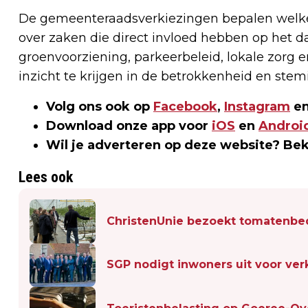
De gemeenteraadsverkiezingen bepalen welke
over zaken die direct invloed hebben op het da
groenvoorziening, parkeerbeleid, lokale zorg
inzicht te krijgen in de betrokkenheid en ste
Volg ons ook op
Facebook
,
Instagram
en
Download onze app voor
iOS
en
Androi
Wil je adverteren op deze website? Be
Lees ook
ChristenUnie bezoekt tomatenbe
SGP nodigt inwoners uit voor ve