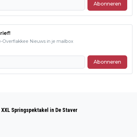
Abonneren
rief!
e-Overflakkee Nieuws in je mailbox
Abonneren
Volgend artikel
COCA-COLA ROEPT DIVERSE DRANKJES
 XXL Springspektakel in De Staver
TERUG