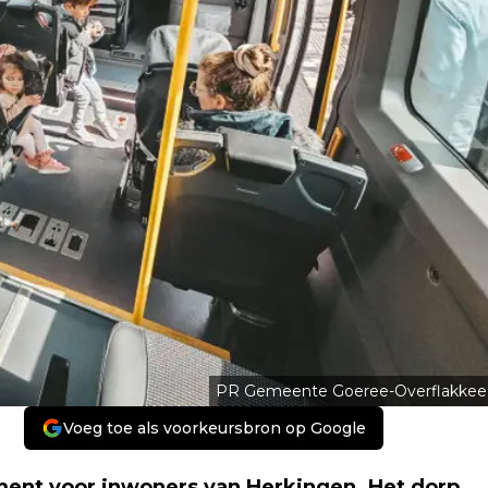
PR Gemeente Goeree-Overflakkee
Voeg toe als voorkeursbron op Google
ment voor inwoners van Herkingen. Het dorp