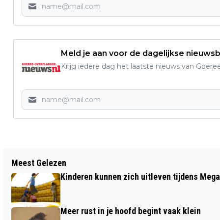
Meld je aan voor de dagelijkse nieuwsb
Krijg iedere dag het laatste nieuws van Goere
Vorig artikel
Meest Gelezen
KONINKLIJKE ONDERSCHEIDING VOOR
Kinderen kunnen zich uitleven tijdens Mega
HARALD JASSOY
Meer rust in je hoofd begint vaak klein