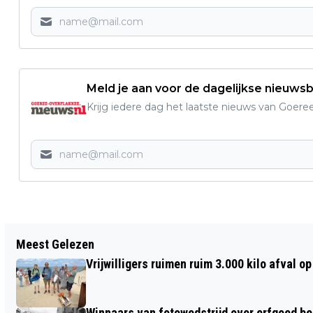
Meld je aan voor de dagelijkse nieuwsb
Krijg iedere dag het laatste nieuws van Goere
Vorig artikel
Meest Gelezen
LAAT JIJ JE SNOR STAAN VOOR
Vrijwilligers ruimen ruim 3.000 kilo afval 
‘MOVEMBER’?
Winnaars van fotowedstrijd over erfgoed b