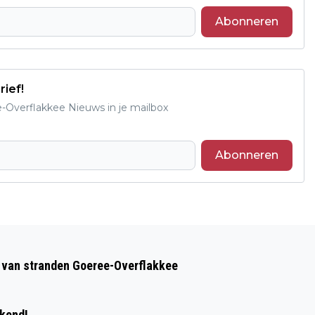
Abonneren
rief!
e-Overflakkee Nieuws in je mailbox
Abonneren
Volgend artikel
GOEDEMORGEN, HET IS VANDAAG
op van stranden Goeree-Overflakkee
WOENSDAG 30 OKTOBER
ekend!