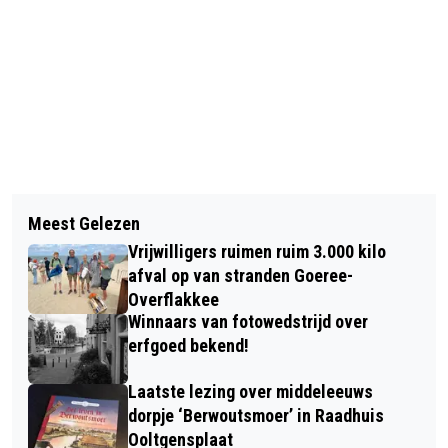
Vorig artikel
Volgend artikel
BETAALBAAR WONEN PRIJS OPEN
Meest Gelezen
GOEDEMORGEN, HET IS VANDAAG
VOOR INSCHRIJVINGEN
Vrijwilligers ruimen ruim 3.000 kilo
WOENSDAG 30 APRIL
afval op van stranden Goeree-
Overflakkee
Winnaars van fotowedstrijd over
erfgoed bekend!
Laatste lezing over middeleeuws
dorpje ‘Berwoutsmoer’ in Raadhuis
Ooltgensplaat