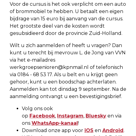
Voor de cursus is het ook verplicht om een auto
of brommobiel te hebben. U betaalt een eigen
bijdrage van 15 euro bij aanvang van de cursus.
Het grootste deel van de kosten wordt
gesubsidieerd door de provincie Zuid-Holland.
Wilt u zich aanmelden of heeft u vragen? Dan
kunt u terecht bij mevrouw L. de Jong van VVN
via het e-mailadres
werkgroepsenioren@kpnmail.nl
of telefonisch
via 0184 - 68 53 17. Als u belt en u krijgt geen
gehoor, kunt u een boodschap achterlaten.
Aanmelden kan tot dinsdag 9 september. Na de
aanmelding ontvangt u een bevestigingsbrief.
Volg ons ook
op
Facebook
,
Instagram
,
Bluesky
en via
ons
WhatsApp-kanaal
!
Download onze app voor
iOS
en
Android
.