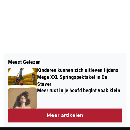
Vorig artikel
Volgend artikel
GOEDEMORGEN, HET IS VANDAAG
Meest Gelezen
INGEZONDEN: WONEN IS GEEN LUXE
DINSDAG 26 AUGUSTUS
Kinderen kunnen zich uitleven tijdens
MAAR EEN BASISRECHT
Mega XXL Springspektakel in De
Staver
Meer rust in je hoofd begint vaak klein
Meer artikelen