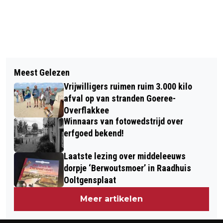
Vorig artikel
Volgend artikel
TERUGROEPACTIE LICHTSNOEREN EN
Meest Gelezen
ROTARYCLUB HELPT DE
LAMPEN IKEA
Vrijwilligers ruimen ruim 3.000 kilo
VOEDSELBANK DE WINTER DOOR
afval op van stranden Goeree-
Overflakkee
Winnaars van fotowedstrijd over
erfgoed bekend!
Laatste lezing over middeleeuws
dorpje ‘Berwoutsmoer’ in Raadhuis
Ooltgensplaat
Meer artikelen