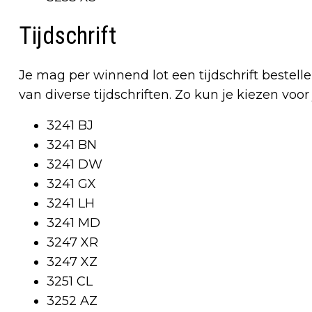
Tijdschrift
Je mag per winnend lot een tijdschrift bestell
van diverse tijdschriften. Zo kun je kiezen voor
3241 BJ
3241 BN
3241 DW
3241 GX
3241 LH
3241 MD
3247 XR
3247 XZ
3251 CL
3252 AZ