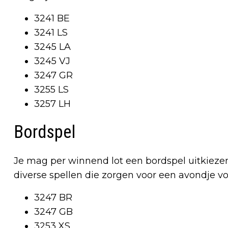
3241 BE
3241 LS
3245 LA
3245 VJ
3247 GR
3255 LS
3257 LH
Bordspel
Je mag per winnend lot een bordspel uitkiezen
diverse spellen die zorgen voor een avondje vol
3247 BR
3247 GB
3253 XS