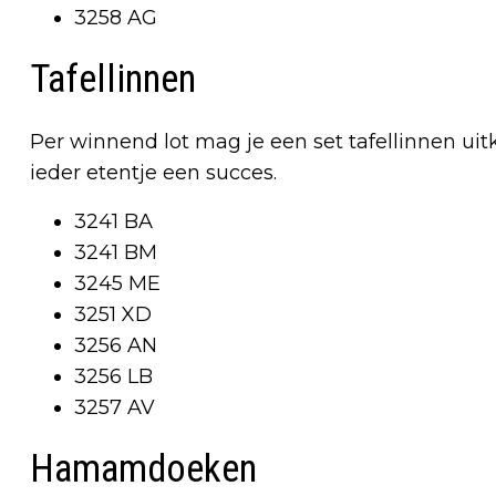
3258 AG
Tafellinnen
Per winnend lot mag je een set tafellinnen uit
ieder etentje een succes.
3241 BA
3241 BM
3245 ME
3251 XD
3256 AN
3256 LB
3257 AV
Hamamdoeken