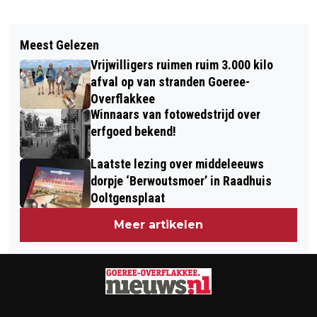
Vorig artikel
Volgend artikel
NIEUWE RIJBEWIJSKEURINGEN IN
Meest Gelezen
GOEDEMORGEN, HET IS VANDAAG
MIDDELHARNIS
Vrijwilligers ruimen ruim 3.000 kilo
ZATERDAG 11 OKTOBER
afval op van stranden Goeree-
Overflakkee
Winnaars van fotowedstrijd over
erfgoed bekend!
Laatste lezing over middeleeuws
dorpje ‘Berwoutsmoer’ in Raadhuis
Ooltgensplaat
Meer artikelen