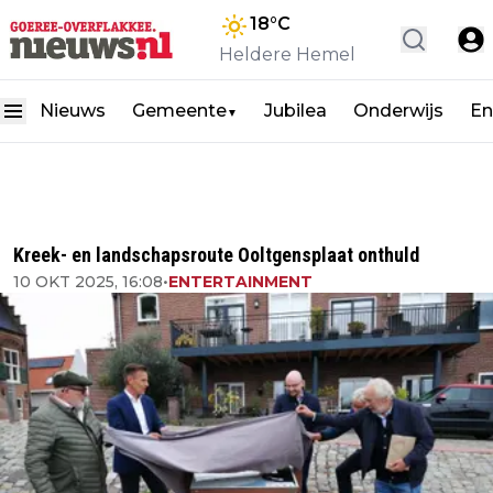
18
°C
Heldere Hemel
Nieuws
Gemeente
Jubilea
Onderwijs
En
▼
Kreek- en landschapsroute Ooltgensplaat onthuld
10 OKT 2025, 16:08
•
ENTERTAINMENT