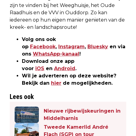
zijn te vinden bij het Weeghuisje, het Oude
Raadhuis en de VVV in Ouddorp. Zo kan
iedereen op hun eigen manier genieten van de
kreek- en landschapsroute!
Volg ons ook
op
Facebook
,
Instagram
,
Bluesky
en via
ons
WhatsApp-kanaal
!
Download onze app
voor
iOS
en
Android
.
Wil je adverteren op deze website?
Bekijk dan
hier
de mogelijkheden.
Lees ook
Nieuwe rijbewijskeuringen in
Middelharnis
Tweede Kamerlid André
Flach (SGP) on tour