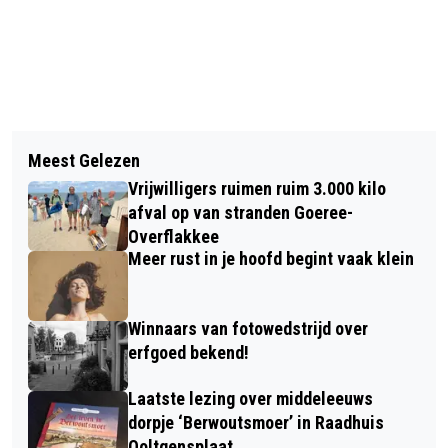
Vorig artikel
Volgend artikel
DE ZOMER IS OFFICIEEL VOORBIJ,
Meest Gelezen
UITSLAG POSTCODE LOTERIJ GOEREE-
HET IS TIJD VOOR DE HERFST
Vrijwilligers ruimen ruim 3.000 kilo
OVERFLAKKEE AUGUSTUS 2025
afval op van stranden Goeree-
Overflakkee
Meer rust in je hoofd begint vaak klein
Winnaars van fotowedstrijd over
erfgoed bekend!
Laatste lezing over middeleeuws
dorpje ‘Berwoutsmoer’ in Raadhuis
Ooltgensplaat