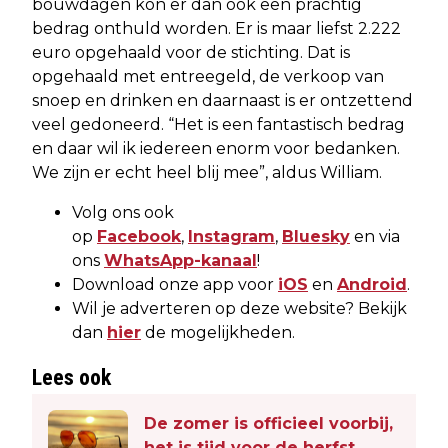
bouwdagen kon er dan ook een prachtig
bedrag onthuld worden. Er is maar liefst 2.222
euro opgehaald voor de stichting. Dat is
opgehaald met entreegeld, de verkoop van
snoep en drinken en daarnaast is er ontzettend
veel gedoneerd. “Het is een fantastisch bedrag
en daar wil ik iedereen enorm voor bedanken.
We zijn er echt heel blij mee”, aldus William.
Volg ons ook
op
Facebook
,
Instagram
,
Bluesky
en via
ons
WhatsApp-kanaal
!
Download onze app voor
iOS
en
Android
.
Wil je adverteren op deze website? Bekijk
dan
hier
de mogelijkheden.
Lees ook
De zomer is officieel voorbij,
het is tijd voor de herfst