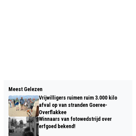
Vorig artikel
Volgend artikel
FEESTELIJKE KONINGSDAG IN
Meest Gelezen
EILANDSTRIJDERS: BASISSCHOLEN
STELLENDAM
Vrijwilligers ruimen ruim 3.000 kilo
STRIJDEN BIJ DE GREVELINGENDAM
afval op van stranden Goeree-
Overflakkee
Winnaars van fotowedstrijd over
erfgoed bekend!