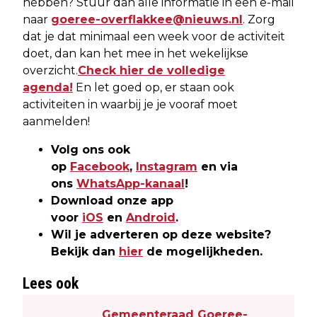
hebben? Stuur dan alle informatie in een e-mail
naar
goeree-overflakkee@nieuws.nl
. Zorg
dat je dat minimaal een week voor de activiteit
doet, dan kan het mee in het wekelijkse
overzicht.
Check hier de volledige
agenda!
En let goed op, er staan ook
activiteiten in waarbij je je vooraf moet
aanmelden!
Volg ons ook
op
Facebook
,
Instagram
en via
ons
WhatsApp-kanaal
!
Download onze app
voor
iOS
en
Android
.
Wil je adverteren op deze website?
Bekijk dan
hier
de mogelijkheden.
Lees ook
Gemeenteraad Goeree-