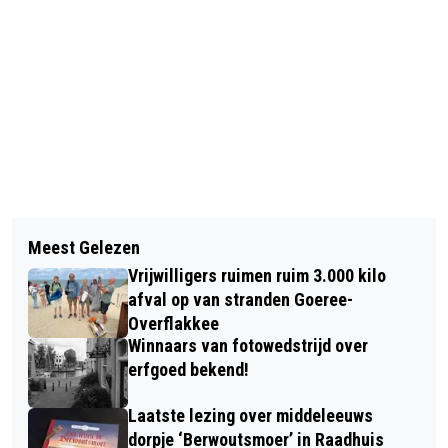
Vorig artikel
Volgend artikel
MONIQUE IS DE WELZIJNSCOACH
Meest Gelezen
DIT IS ER TE DOEN OP HET EILAND IN
VOOR OUDE- EN NIEUWE-TONGE
Vrijwilligers ruimen ruim 3.000 kilo
WEEK 18 VAN 2025
afval op van stranden Goeree-
Overflakkee
Winnaars van fotowedstrijd over
erfgoed bekend!
Laatste lezing over middeleeuws
dorpje ‘Berwoutsmoer’ in Raadhuis