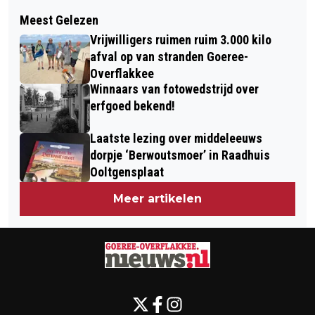
Volgend artikel
HEB JE HET BONT ZANDOOGJE AL
Meest Gelezen
PETER KEUKER EN PETRA ’T HOEN
GEZIEN?
Vrijwilligers ruimen ruim 3.000 kilo
GEÏNSTALLEERD
afval op van stranden Goeree-
Overflakkee
Winnaars van fotowedstrijd over
erfgoed bekend!
Laatste lezing over middeleeuws
dorpje ‘Berwoutsmoer’ in Raadhuis
Ooltgensplaat
Meer artikelen