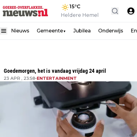
15
°C
Heldere Hemel
Nieuws
Gemeente
Jubilea
Onderwijs
En
▼
Goedemorgen, het is vandaag vrijdag 24 april
23 APR , 23:58
•
ENTERTAINMENT