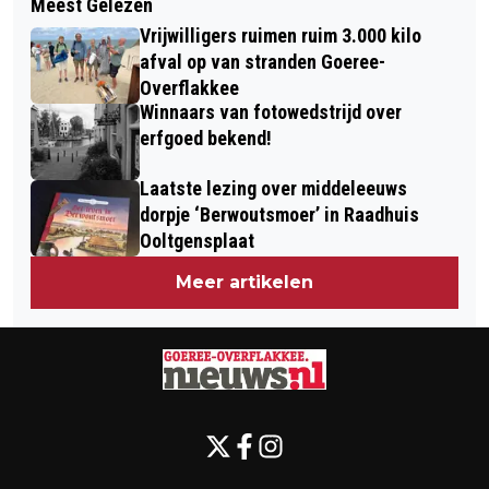
Meest Gelezen
MOTIE VOOR BEHOUD EN STEUN
APRIL 2026
Vrijwilligers ruimen ruim 3.000 kilo
VISSERIJ AANGENOMEN IN ZUID-
afval op van stranden Goeree-
HOLLAND
Overflakkee
Winnaars van fotowedstrijd over
erfgoed bekend!
Laatste lezing over middeleeuws
dorpje ‘Berwoutsmoer’ in Raadhuis
Ooltgensplaat
Meer artikelen