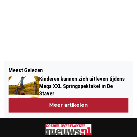
Vorig artikel
Volgend artikel
TERUGROEPACTIES VOOR
Meest Gelezen
MEERDERE AFSLUITINGEN DOOR
VERPAKKINGEN HOLLANDSE NIEUWE
Kinderen kunnen zich uitleven tijdens
WERKZAAMHEDEN
Mega XXL Springspektakel in De
Staver
Meer artikelen