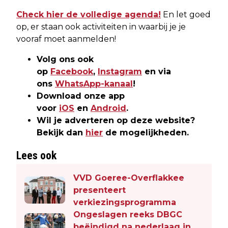
Check hier de volledige agenda!
En let goed
op, er staan ook activiteiten in waarbij je je
vooraf moet aanmelden!
Volg ons ook
op
Facebook
,
Instagram
en via
ons
WhatsApp-kanaal
!
Download onze app
voor
iOS
en
Android
.
Wil je adverteren op deze website?
Bekijk dan
hier
de mogelijkheden.
Lees ook
VVD Goeree-Overflakkee
presenteert
verkiezingsprogramma
Ongeslagen reeks DBGC
beëindigd na nederlaag in