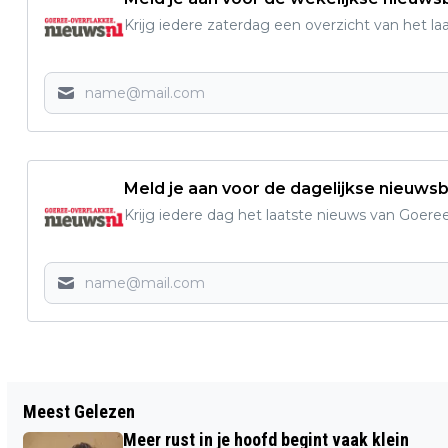
Krijg iedere zaterdag een overzicht van het l
Meld je aan voor de dagelijkse nieuwsb
Krijg iedere dag het laatste nieuws van Goere
Vorig artikel
Meest Gelezen
DRUKTE VERWACHT RICHTING
Meer rust in je hoofd begint vaak klein