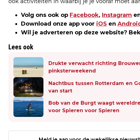
ook activiteiten in waarbij je je vooraf moet 
Volg ons ook op
Facebook
,
Instagram
en
Download onze app voor
iOS
en
Androi
Wil je adverteren op deze website? Be
Lees ook
Drukte verwacht richting Brouw
pinksterweekend
Nachtbus tussen Rotterdam en 
van start
Bob van de Burgt waagt wereldr
voor Spieren voor Spieren
Meld je aan voor de wekelijkse nieuwsb