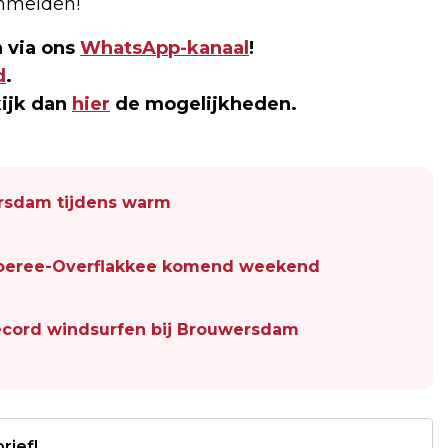
aanmelden!
 via ons
WhatsApp-kanaal
!
d
.
kijk dan
hier
de mogelijkheden.
ersdam tijdens warm
Goeree-Overflakkee komend weekend
ecord windsurfen bij Brouwersdam
rief!