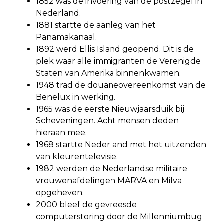
1852 was de invoering van de postzegel in
Nederland.
1881 startte de aanleg van het
Panamakanaal.
1892 werd Ellis Island geopend. Dit is de
plek waar alle immigranten de Verenigde
Staten van Amerika binnenkwamen.
1948 trad de douaneovereenkomst van de
Benelux in werking.
1965 was de eerste Nieuwjaarsduik bij
Scheveningen. Acht mensen deden
hieraan mee.
1968 startte Nederland met het uitzenden
van kleurentelevisie.
1982 werden de Nederlandse militaire
vrouwenafdelingen MARVA en Milva
opgeheven.
2000 bleef de gevreesde
computerstoring door de Millenniumbug