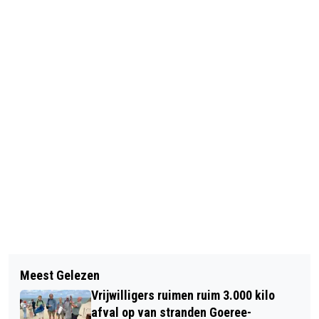
Vorig artikel
Volgend artikel
NIEUWE-TONGENAAR AANGEHOUDEN
Meest Gelezen
NIEUWJAARSDUIK MIDDELHARNIS
NA VUURWERKROOF
Vrijwilligers ruimen ruim 3.000 kilo
GAAT DOOR
afval op van stranden Goeree-