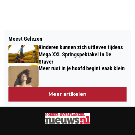
Vorig artikel
Volgend artikel
GOEDEMORGEN, HET IS VANDAAG
Meest Gelezen
GOEDEMORGEN, HET IS VANDAAG
ZONDAG 26 FEBRUARI
Kinderen kunnen zich uitleven tijdens
MAANDAG 27 FEBRUARI
Mega XXL Springspektakel in De
Staver
Meer rust in je hoofd begint vaak klein
Meer artikelen