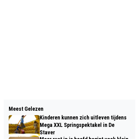
Vorig artikel
Volgend artikel
GOEDEMORGEN, HET IS VANDAAG
Meest Gelezen
DRIE WEKEN SCHAATSPRET OP
DONDERDAG 18 DECEMBER
Kinderen kunnen zich uitleven tijdens
OUDDORP DUIN
Mega XXL Springspektakel in De
Staver