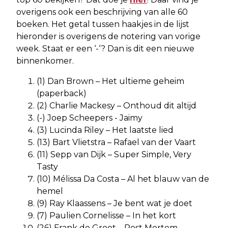
overigens ook een beschrijving van alle 60
boeken. Het getal tussen haakjes in de lijst
hieronder is overigens de notering van vorige
week. Staat er een ‘-‘? Dan is dit een nieuwe
binnenkomer.
(1) Dan Brown – Het ultieme geheim
(paperback)
(2) Charlie Mackesy – Onthoud dit altijd
(-) Joep Scheepers - Jaimy
(3) Lucinda Riley – Het laatste lied
(13) Bart Vlietstra – Rafael van der Vaart
(11) Sepp van Dijk – Super Simple, Very
Tasty
(10) Mélissa Da Costa – Al het blauw van de
hemel
(9) Ray Klaassens – Je bent wat je doet
(7) Paulien Cornelisse – In het kort
(26) Frank de Groot – Post Mortem