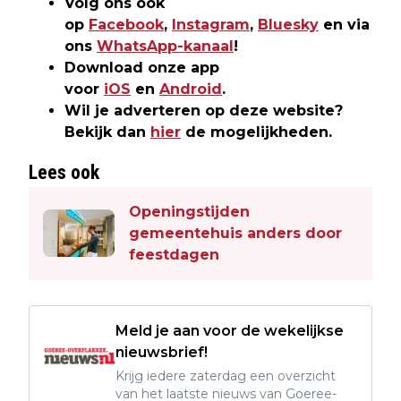
Volg ons ook
op
Facebook
,
Instagram
,
Bluesky
en via
ons
WhatsApp-kanaal
!
Download onze app
voor
iOS
en
Android
.
Wil je adverteren op deze website?
Bekijk dan
hier
de mogelijkheden.
Lees ook
Openingstijden
gemeentehuis anders door
feestdagen
Meld je aan voor de wekelijkse
nieuwsbrief!
Krijg iedere zaterdag een overzicht
van het laatste nieuws van Goeree-