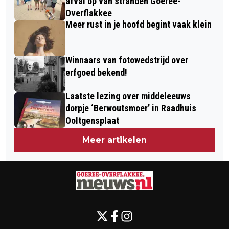
afval op van stranden Goeree-
Overflakkee
Meer rust in je hoofd begint vaak klein
Winnaars van fotowedstrijd over
erfgoed bekend!
Laatste lezing over middeleeuws
dorpje ‘Berwoutsmoer’ in Raadhuis
Ooltgensplaat
Meer artikelen