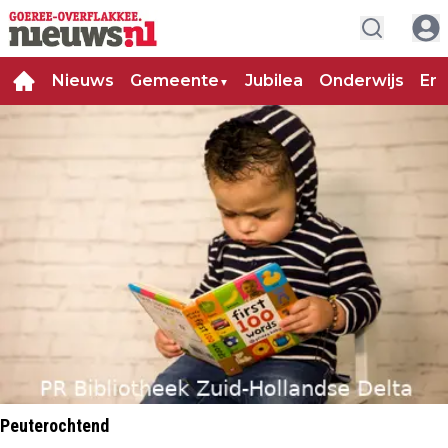
Nieuws
Gemeente
Jubilea
Onderwijs
Ent
▼
Peuterochtend