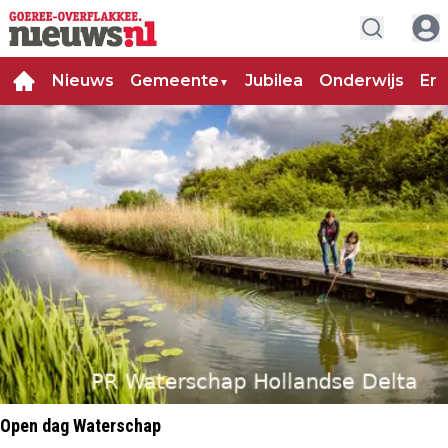
Nieuws
Gemeente
Jubilea
Onderwijs
Ent
▼
Open dag Waterschap