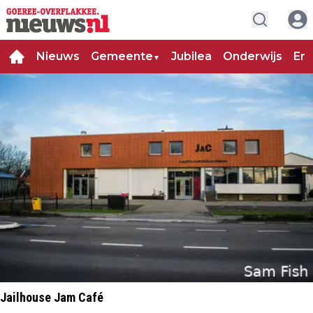
Nieuws
Gemeente
Jubilea
Onderwijs
Ent
▼
Jailhouse Jam Café