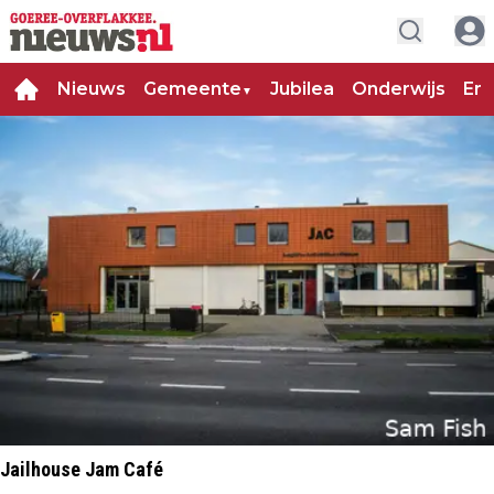
Nieuws
Gemeente
Jubilea
Onderwijs
Ent
▼
Jailhouse Jam Café