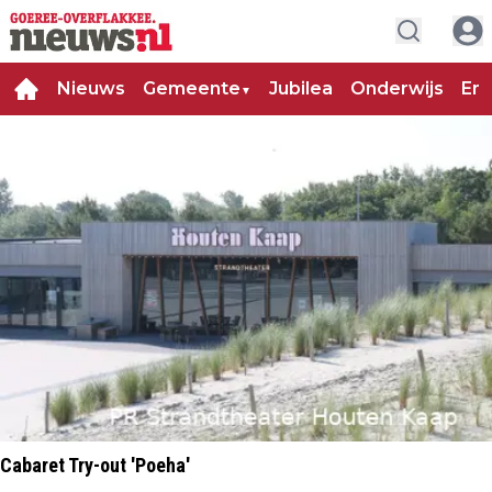
Nieuws
Gemeente
Jubilea
Onderwijs
Ent
▼
Cabaret Try-out 'Poeha'