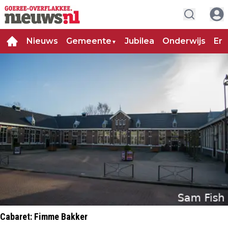
Nieuws
Gemeente
Jubilea
Onderwijs
Ent
▼
Cabaret: Fimme Bakker