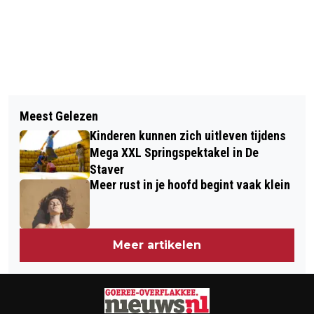
Vorig artikel
Volgend artikel
TERUGROEPACTIE VOOR JUMBO
Meest Gelezen
MEVROUW VAN NOORD VIERT
KAASPLAKKEN
Kinderen kunnen zich uitleven tijdens
HONDERDSTE VERJAARDAG
Mega XXL Springspektakel in De
Staver
Meer rust in je hoofd begint vaak klein
Meer artikelen